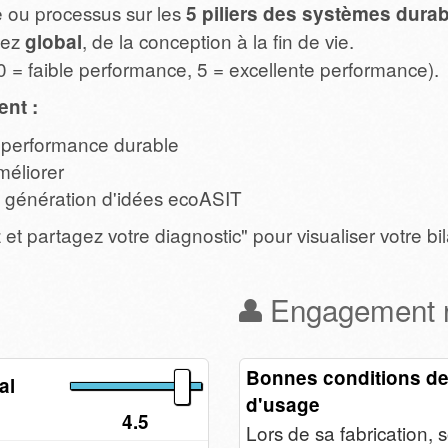
e ou processus sur les
5 piliers des systèmes dura
sez
, de la conception à la fin de vie.
global
0 = faible performance, 5 = excellente performance).
nt :
e performance durable
méliorer
 de génération d'idées ecoASIT
et partagez votre diagnostic" pour visualiser votre bil
Engagement r
Bonnes conditions de 
al
d'usage
4.5
Lors de sa fabrication, 