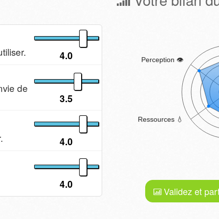
iliser.
4.0
nvie de
3.5
.
4.0
4.0
Validez et par