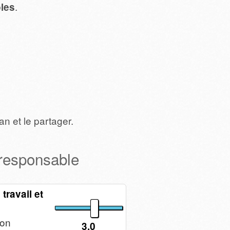
.
bles
an et le partager.
esponsable
travail et
son
3.0