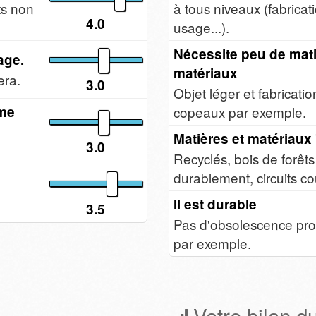
ts non
à tous niveaux (fabricat
4.0
usage...).
Nécessite peu de mati
age.
matériaux
era.
3.0
Objet léger et fabricati
copeaux par exemple.
ême
Matières et matériaux 
3.0
Recyclés, bois de forêt
durablement, circuits cou
Il est durable
3.5
Pas d'obsolescence p
par exemple.
Votre bilan d