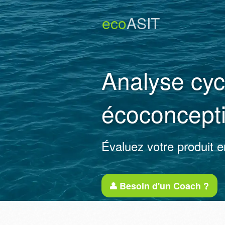
eco
ASIT
Analyse cycl
écoconcept
Évaluez votre produit e
Besoin d'un Coach ?