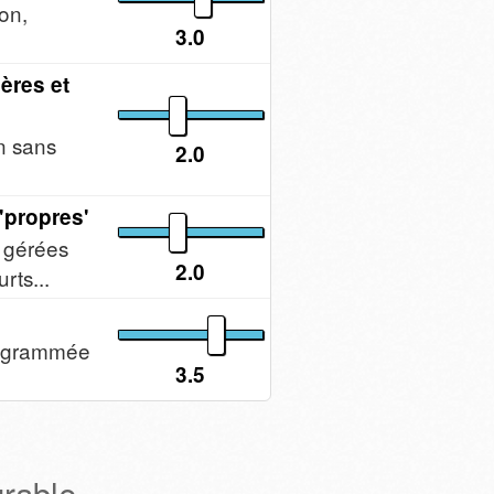
ion,
3.0
ères et
on sans
2.0
'propres'
s gérées
2.0
rts...
rogrammée
3.5
urable